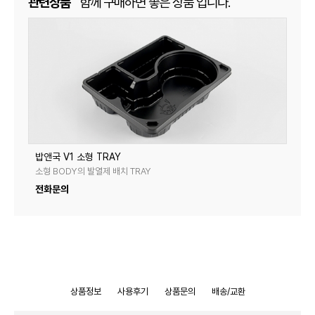
관련상품
함께 구매하면 좋은 상품 입니다.
밥앤국 V1 소형 TRAY
밥앤국
소형 BODY의 발열제 배치 TRAY
밥, 
전화문의
전화
상품정보
사용후기
상품문의
배송/교환