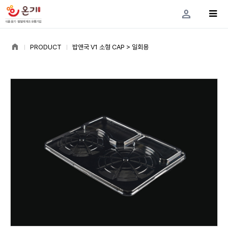
person
home
PRODUCT
밥앤국 V1 소형 CAP > 일회용