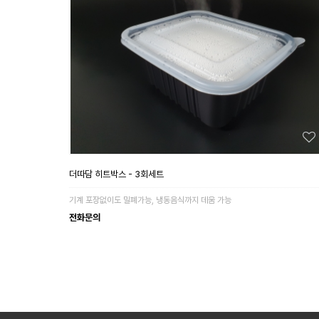
더따담 히트박스 - 3회세트
기계 포장없이도 밀폐가능, 냉동음식까지 데움 가능
전화문의