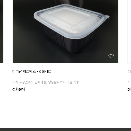
더따담 히트박스 - 6회세트
더
기계 포장없이도 밀폐가능, 냉동음식까지 데움 가능
지
전화문의
전