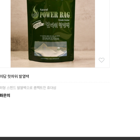
따담 핫파워 발열백
퍼형 스텐드 발열백으로 콤팩트한 휴대성
화문의