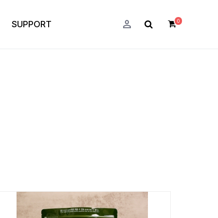
person
0
SUPPORT